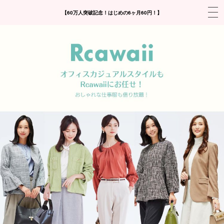
【60万人突破記念！はじめの6ヶ月60円！】