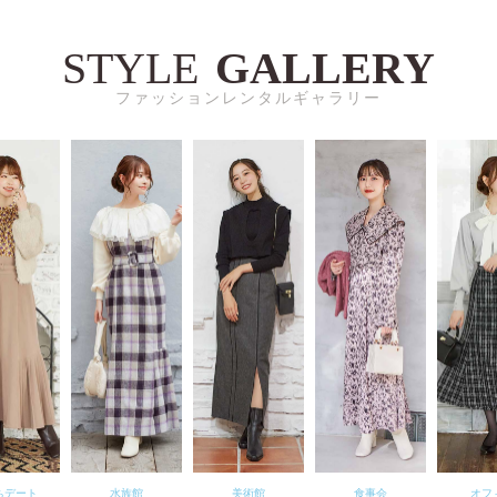
STYLE
GALLERY
ファッションレンタルギャラリー
族館
美術館
食事会
オフィス
テレ